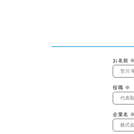
お名前 
役職 ※
企業名 