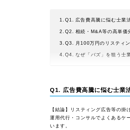
Q1. 広告費高騰に悩む士
Q2. 相続・M&A等の高
Q3. 月100万円のリス
Q4. なぜ「バズ」を狙う
Q5. 業務圧迫で挫折した
Q6. 制作会社と「士業特
Q1. 広告費高騰に悩む士
Q7. 動画による「人柄・
Q8. 費用対効果（ROI
【結論】リスティング広告等の掛
Q9. 自社に最適な動画マ
運用代行・コンサルでよくあるケー
まとめ：広告依存から脱却
います。