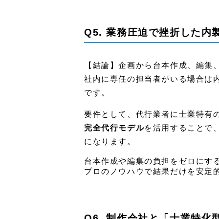
Q5. 業務圧迫で挫折した
【結論】企画から台本作成、編集
社内に専任の担当者がいる場合は
です。
要件として、代行業者に士業特有
完全代行モデル
を活用することで
になります。
台本作成や編集の負担をゼロにす
プロのノウハウで結果だけを安定
Q6. 制作会社と「士業特