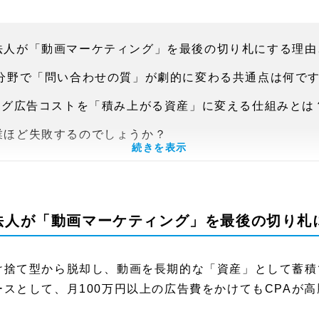
業法人が「動画マーケティング」を最後の切り札にする理由
単価分野で「問い合わせの質」が劇的に変わる共通点は何で
ティング広告コストを「積み上がる資産」に変える仕組みとは
士業ほど失敗するのでしょうか？
続きを表示
内製化の壁を突破する「出演のみ」の完全代行モデルとは？
化型・運用代行」の決定的な違いは何ですか？
業法人が「動画マーケティング」を最後の切り札
安心感」の可視化は、どのように受任率向上に寄与しますか
）の観点から、動画集客はどのように評価すべきですか？
け捨て型から脱却し、動画を長期的な「資産」として蓄積
ーケティング手法を見極めるためのポイントは何ですか？
スとして、月100万円以上の広告費をかけてもCPAが
し、動画を最強の資産へ