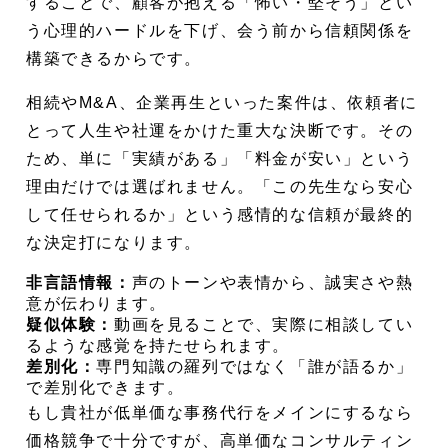
することで、顧客が抱える「怖い・堅そう」とい
う心理的ハードルを下げ、会う前から信頼関係を
構築できるからです。
相続やM&A、企業再生といった案件は、依頼者に
とって人生や社運をかけた重大な決断です。その
ため、単に「実績がある」「料金が安い」という
理由だけでは選ばれません。「この先生なら安心
して任せられるか」という感情的な信頼が最終的
な決定打になります。
非言語情報：
声のトーンや表情から、誠実さや熱
意が伝わります。
疑似体験：
動画を見ることで、実際に相談してい
るような感覚を持たせられます。
差別化：
専門知識の羅列ではなく「誰が語るか」
で差別化できます。
もし貴社が低単価な事務代行をメインにするなら
価格競争で十分ですが、高単価なコンサルティン