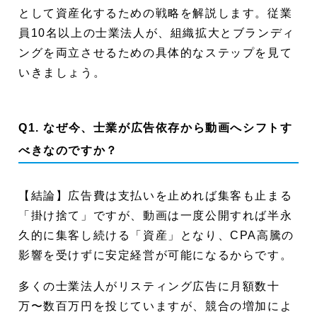
として資産化するための戦略を解説します。従業
Q9. 動画運用の費用対効果（ROI）
は、どのように考えるべきですか？
員10名以上の士業法人が、組織拡大とブランディ
ングを両立させるための具体的なステップを見て
まとめ
いきましょう。
監修者プロフィール
Q1. なぜ今、士業が広告依存から動画へシフトす
べきなのですか？
【結論】広告費は支払いを止めれば集客も止まる
「掛け捨て」ですが、動画は一度公開すれば半永
久的に集客し続ける「資産」となり、CPA高騰の
影響を受けずに安定経営が可能になるからです。
多くの士業法人がリスティング広告に月額数十
万〜数百万円を投じていますが、競合の増加によ