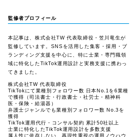
監修者プロフィール
本記事は、株式会社TW 代表取締役・笠川竜生が
監修しています。SNSを活用した集客・採用・ブ
ランディング支援を中心に、特に士業・専門職領
域に特化したTikTok運用設計と実務支援に携わっ
てきました。
株式会社TW 代表取締役
TikTokにて業種別フォロワー数 日本No.1を6業種
で獲得（司法書士・行政書士・社労士・精神科
医・保険・給湯器）
弁護士ジャンルでも業種別フォロワー数 No.3を
獲得
TikTok運用代行・コンサル契約 累計50社以上
士業に特化したTikTok運用設計を多数支援
属人性に依存しない、再現性重視の運用ノウハウ