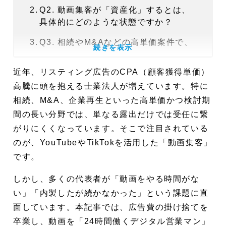
Q2. 動画集客が「資産化」するとは、
具体的にどのような状態ですか？
Q3. 相続やM&Aなどの高単価案件で、
続きを表示
なぜ動画が有効なのですか？
近年、リスティング広告のCPA（顧客獲得単価）
Q4. テキスト中心のHPと動画では、受
高騰に頭を抱える士業法人が増えています。特に
任率にどのような差が出ますか？
相続、M&A、企業再生といった高単価かつ検討期
Q5. YouTubeとTikTok、士業はどちら
間の長い分野では、単なる露出だけでは受任に繋
から始めるべきですか？
がりにくくなっています。そこで注目されている
Q6. 再生回数が少なくても、本当に集
のが、YouTubeやTikTokを活用した「動画集客」
客につながるのですか？
です。
Q7. 業務が忙しく撮影時間が取れない
しかし、多くの代表者が「動画をやる時間がな
代表は、どうすればよいですか？
い」「内製したが続かなかった」という課題に直
Q8. 社内スタッフでの内製化が失敗し
面しています。本記事では、広告費の掛け捨てを
やすい理由はなぜですか？
卒業し、動画を「24時間働くデジタル営業マン」