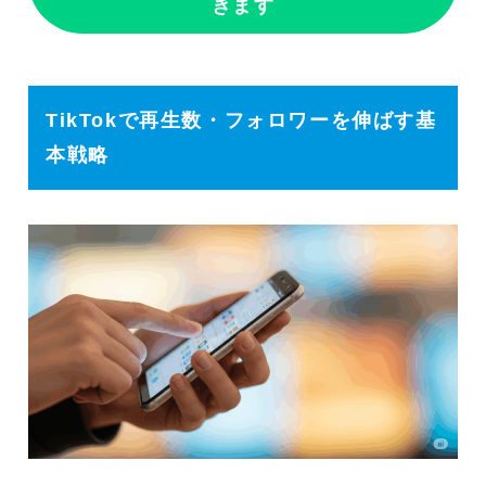
きます
Q. 動画が伸び悩んだときはどう改
善すべきですか？
まとめ
TikTokで再生数・フォロワーを伸ばす基
TikTok運用のご相談はTWまで
本戦略
TWの3つの強み
TWのサービスフロー
TWのサービスフロー