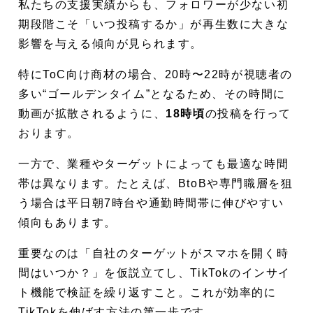
私たちの支援実績からも、フォロワーが少ない初
期段階こそ「いつ投稿するか」が再生数に大きな
影響を与える傾向が見られます。
特にToC向け商材の場合、20時〜22時が視聴者の
多い“ゴールデンタイム”となるため、その時間に
動画が拡散されるように、
18時頃
の投稿を行って
おります。
一方で、業種やターゲットによっても最適な時間
帯は異なります。たとえば、BtoBや専門職層を狙
う場合は平日朝7時台や通勤時間帯に伸びやすい
傾向もあります。
重要なのは「自社のターゲットがスマホを開く時
間はいつか？」を仮説立てし、TikTokのインサイ
ト機能で検証を繰り返すこと。これが効率的に
TikTokを伸ばす方法の第一歩です。