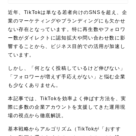
動画冒頭の数秒で視聴者を惹きつけ
近年、TikTokは単なる若者向けのSNSを超え、企
る工夫
業のマーケティングやブランディングにも欠かせ
TikTok独自のアルゴリズムを活用した
ない存在となっています。特に再生数やフォロワ
運用のコツ
ー数がダイレクトに認知拡大や問い合わせ数に影
ユーザーエンゲージメントを高める
響することから、ビジネス目的での活用が加速し
工夫
ています。
トレンド音源や企画を積極的に取り
しかし、「何となく投稿しているけど伸びない」
入れる
「フォロワーが増えず手応えがない」と悩む企業
継続的な投稿と頻度の最適化
も少なくありません。
伸び悩みの原因と改善ポイント
本記事では、TikTokを効率よく伸ばす方法を、実
際に多数の企業アカウントを支援してきた運用現
ターゲットユーザーとのズレを見直
場の視点から徹底解説。
す
動画の質やコンテンツ多様性の不足
基本戦略からアルゴリズム（TikTokが「おすす
を解消