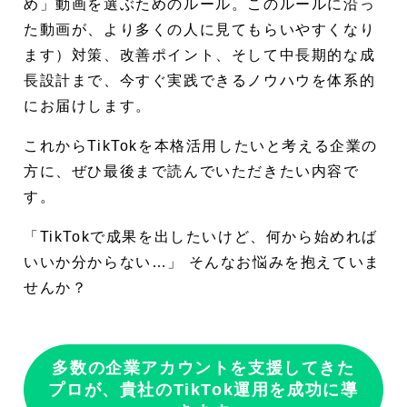
め」動画を選ぶためのルール。このルールに沿っ
た動画が、より多くの人に見てもらいやすくなり
データ分析によるPDCAサイクルの
ます）対策、改善ポイント、そして中長期的な成
導入
長設計まで、今すぐ実践できるノウハウを体系的
企業が注目すべき潜在的な成長戦略
にお届けします。
ファンコミュニティの形成と維持
これからTikTokを本格活用したいと考える企業の
他SNSやオフライン施策との連携活
方に、ぜひ最後まで読んでいただきたい内容で
用
す。
運用体制の整備と効果測定の仕組み
「TikTokで成果を出したいけど、何から始めれば
づくり
いいか分からない…」 そんなお悩みを抱えていま
よくある質問
せんか？
Q. フォロワーを最も効率よく増や
すにはどうすればいいですか？
多数の企業アカウントを支援してきた
Q. 投稿時間はいつがベストです
プロが、貴社のTikTok運用を成功に導
か？